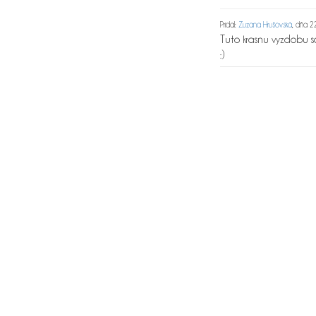
Pridal:
Zuzana Hrušovská
, dňa 2
Tuto krasnu vyzdobu so
:)