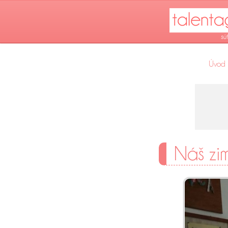
Úvod
Náš zim