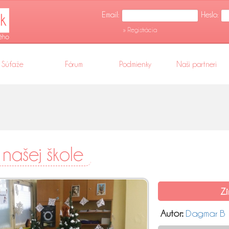
Email:
Heslo:
» Registrácia
Súťaže
Fórum
Podmienky
Naši partneri
našej škole
Zi
Autor:
Dagmar B