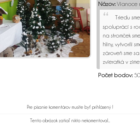
Názov:
Vianoce n
Triedu sme
spolupráci s r
na stromček sme
hliny, vytvorili 
zároveň sme sa 
zvieratká v zime
Počet bodov:
5
Pre písanie komentárov musíte byť prihlásený !
Tento obrázok zatiaľ nikto nekomentoval...