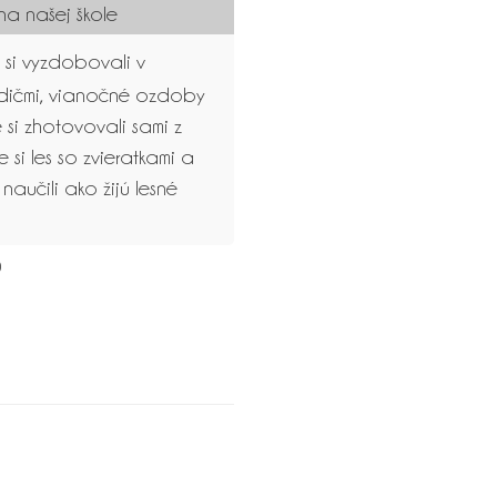
a našej škole
 si vyzdobovali v
odičmi, vianočné ozdoby
 si zhotovovali sami z
sme si les so zvieratkami a
naučili ako žijú lesné
0