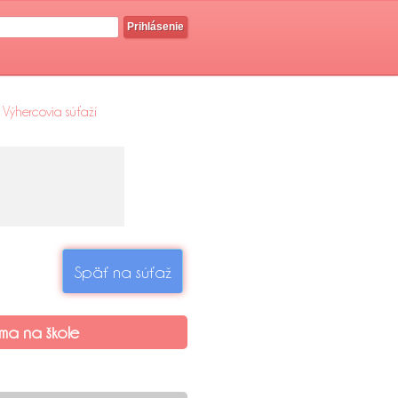
Prihlásenie
Výhercovia súťaží
Späť na súťaž
ma na škole