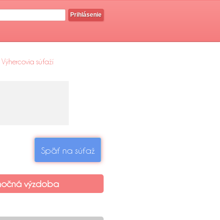
Prihlásenie
Výhercovia súťaží
Späť na súťaž
nočná výzdoba