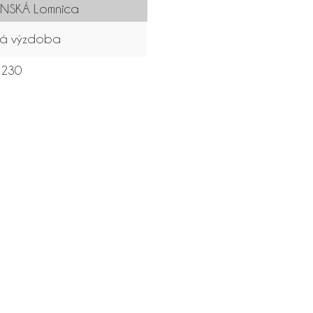
NSKÁ Lomnica
ná výzdoba
230