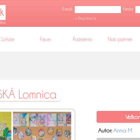
Email:
Heslo:
» Registrácia
Súťaže
Fórum
Podmienky
Naši partneri
KÁ Lomnica
Veľko
Autor:
Anna M