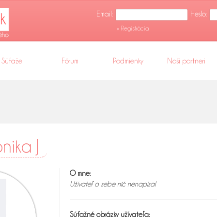
Email:
Heslo:
» Registrácia
Súťaže
Fórum
Podmienky
Naši partneri
onika J
O mne:
Užívateľ o sebe nič nenapísal
Súťažné obrázky užívateľa: