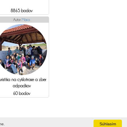
8865 bodov
Autor:
Mária
uristika na cyklotrase a zber
odpadkov
60 bodov
me.
Súhlasím