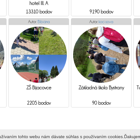
hotel III. A
13310 bodov
9190 bodov
Autor:
Bibiána
Autor:
kocisova
ZŠ Bijacovce
Základná škola Bystrany
T
2205 bodov
90 bodov
oužívaním tohto webu nám dávate súhlas s používaním cookies.Ďakuje