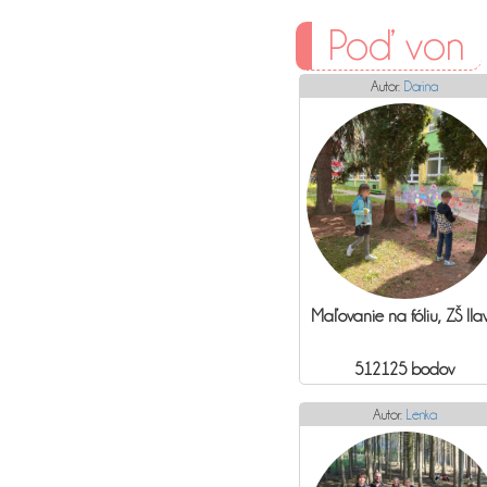
Poď von
Autor:
Darina
Maľovanie na fóliu, ZŠ Ila
512125 bodov
Autor:
Lenka