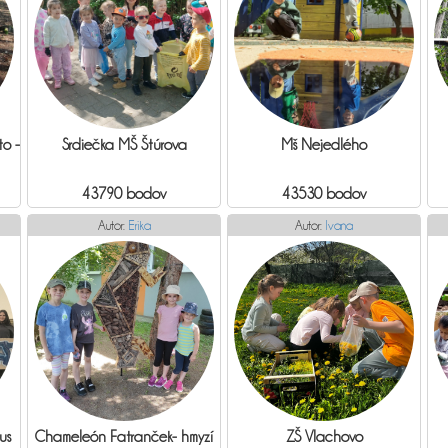
o -
Srdiečka MŠ Štúrova
Mš Nejedlého
43790 bodov
43530 bodov
Autor:
Erika
Autor:
Ivana
us
Chameleón Fatranček- hmyzí
ZŠ Vlachovo