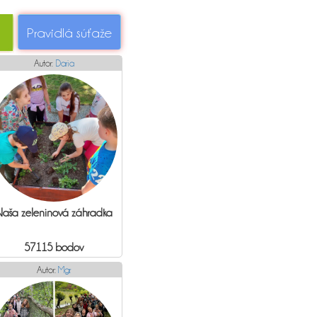
Pravidlá súťaže
Autor:
Daria
aša zeleninová záhradka
57115 bodov
Autor:
Mgr.