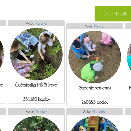
Autor:
Natália
Autor:
Patrícia
va
Čučoriedka MŠ Štúrova
Sadenie semienok
N
351180 bodov
260385 bodov
Autor:
Miroslav
Autor:
Michaela