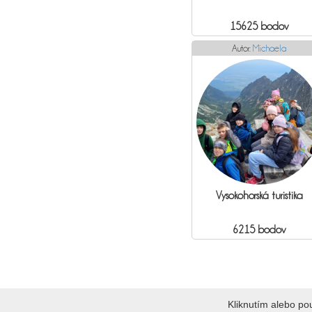
15625 bodov
Autor:
Michaela
Vysokohorská turistika
6215 bodov
Kliknutím alebo p