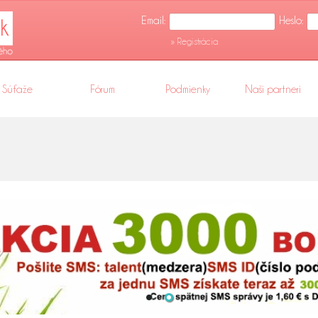
Email:
Heslo:
» Registrácia
Súťaže
Fórum
Podmienky
Naši partneri