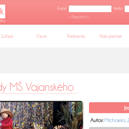
Email:
Heslo:
» Registrácia
Súťaže
Fórum
Podmienky
Naši partneri
ody MŠ Vajanského
Je
Autor:
Michaela 