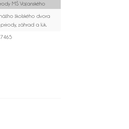
írody MŠ Vajanského
ášho školského dvora
 prírody, záhrad a lúk.
7465