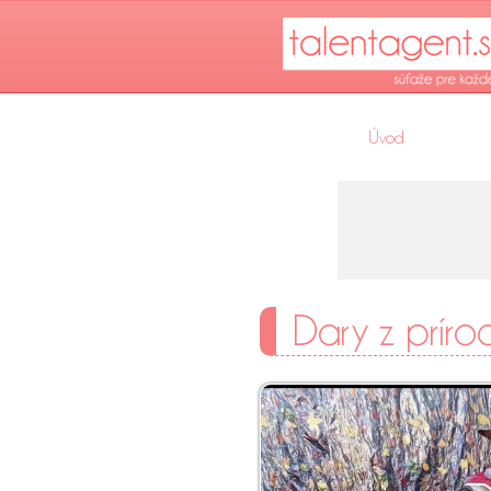
Úvod
Dary z prír