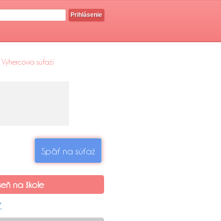
Prihlásenie
Výhercovia súťaží
Späť na súťaž
seň na škole
Z