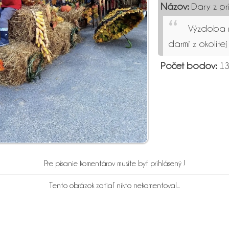
Názov:
Dary z pr
Výzdoba n
darmi z okolitej
Počet bodov:
13
Pre písanie komentárov musíte byť prihlásený !
Tento obrázok zatiaľ nikto nekomentoval...