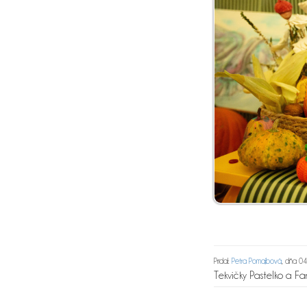
Pridal:
Petra Pomajbová
, dňa 0
Tekvičky Pastelko a Far