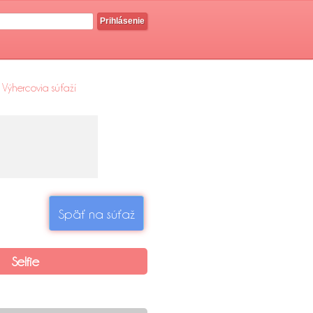
Prihlásenie
Výhercovia súťaží
Späť na súťaž
Selfie