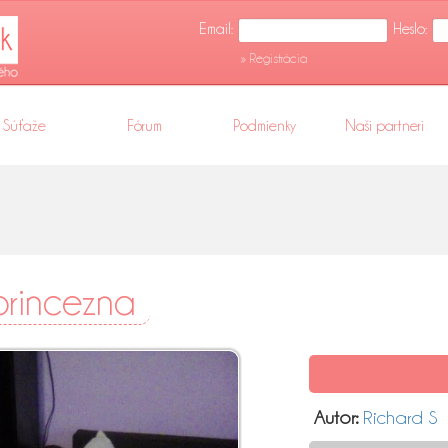
Email:
Heslo:
» Registrácia
Súťaže
Fórum
Podmienky
Naši partneri
princezna
Autor:
Richard S