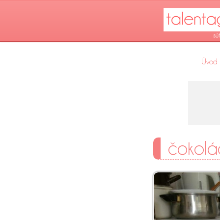
Úvod
čokolá