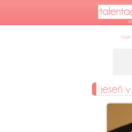
Úvod
jeseň v