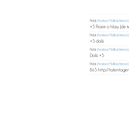
Pridal:
JAroslava Muhlbacherová J
+5 Prosím o hlasy. Jde
Pridal:
JAroslava Muhlbacherová J
+5 dalši
Pridal:
JAroslava Muhlbacherová J
Další +5
Pridal:
JAroslava Muhlbacherová J
865 http://talentagent