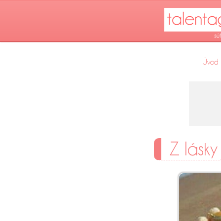
Úvod
Z lásky