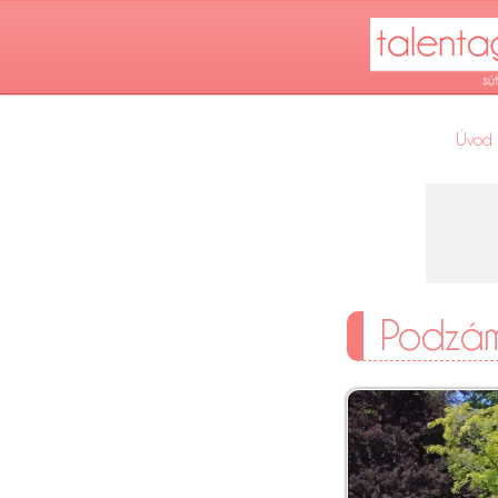
Úvod
Podzám