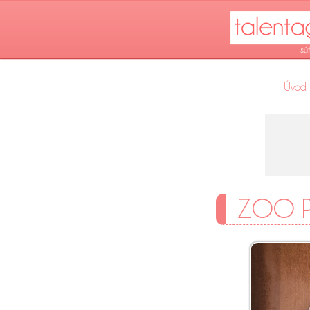
Úvod
ZOO P