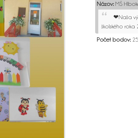
Názov:
MŠ Hlbok
❤Naša vý
školského rok
Počet bodov:
25