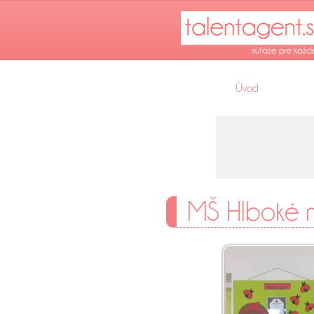
Úvod
MŠ Hlboké 