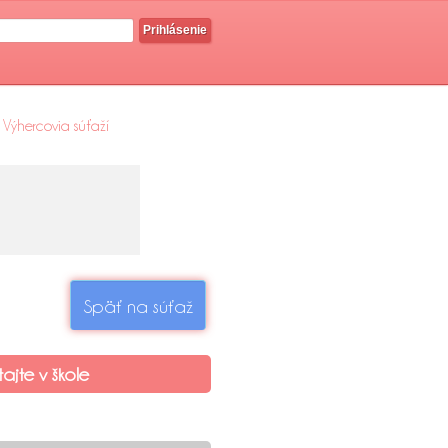
Prihlásenie
Výhercovia súťaží
Späť na súťaž
tajte v škole
G