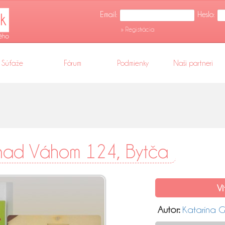
Email:
Heslo:
» Registrácia
Súťaže
Fórum
Podmienky
Naši partneri
nad Váhom 124, Bytča
Vi
Autor:
Katarína 