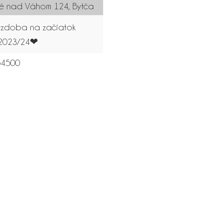
é nad Váhom 124, Bytča
zdoba na začiatok
a 2023/24❤
4500