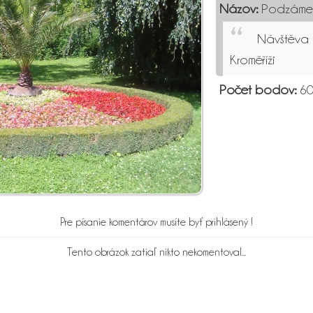
Názov:
Podzámec
Návštěva
Kroměříži
Počet bodov:
6
Pre písanie komentárov musíte byť prihlásený !
Tento obrázok zatiaľ nikto nekomentoval...