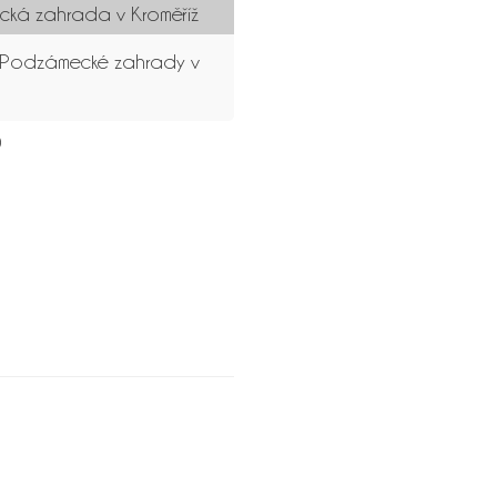
ká zahrada v Kroměříž
 Podzámecké zahrady v
0