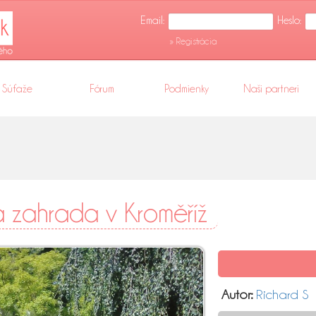
Email:
Heslo:
» Registrácia
Súťaže
Fórum
Podmienky
Naši partneri
zahrada v Kroměříž
Autor:
Richard S