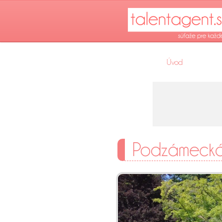
Úvod
Podzámecká 