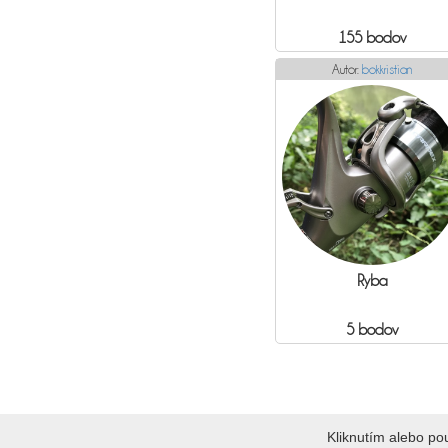
155 bodov
Autor:
bokkristian
Ryba
5 bodov
Kliknutím alebo p