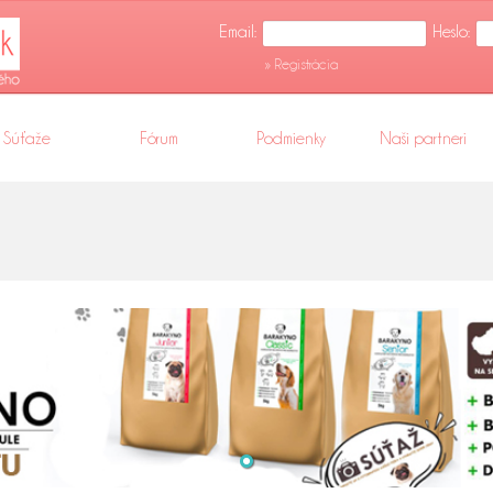
Email:
Heslo:
» Registrácia
Súťaže
Fórum
Podmienky
Naši partneri