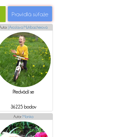
Pravidlá súťaže
Autor:
JAroslava Muhlbacherová
Předvádí se
36225 bodov
Autor:
Monika