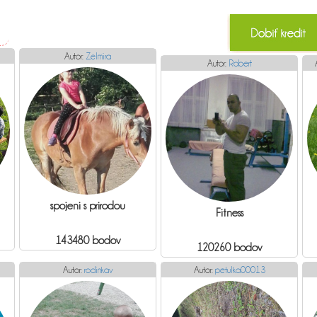
Autor:
Zelmira
Autor:
Robert
spojeni s prirodou
Fitness
143480 bodov
120260 bodov
Autor:
rodinkav
Autor:
petulka00013