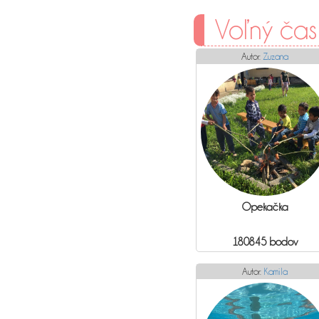
Voľný čas
Autor:
Zuzana
Opekačka
180845 bodov
Autor:
Kamila