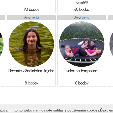
Kroměříž
90 bodov
60 bodov
Autor:
xenia
Autor:
Leyla
Plávanie v Smolníckom Tajche
Relax na trampolíne
5 bodov
0 bodov
oužívaním tohto webu nám dávate súhlas s používaním cookies.Ďakuje