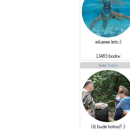
milujeme leto :)
13485 bodov
Autor:
Andula
Už bude hotový? :)