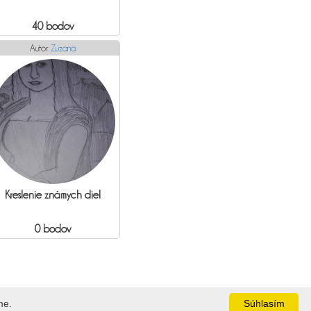
40 bodov
Autor:
Zuzana
Kreslenie známych diel
0 bodov
me.
Súhlasím