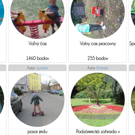
Voľný čas
Volny cas pracovny
Sp
1460 bodov
255 bodov
Autor:
sluníčko
Autor:
Richard
pozor jedu
Podzámecká zahrada v