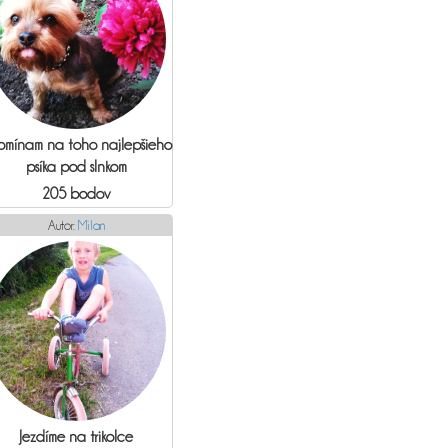
omínam na toho najlepšieho
psíka pod slnkom
205 bodov
Autor:
Milan
Jezdíme na trikolce