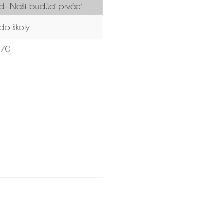
- Naši budúci prváci
do školy
70