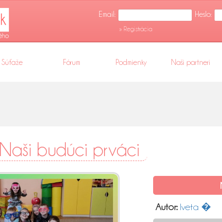
Email:
Heslo:
» Registrácia
Súťaže
Fórum
Podmienky
Naši partneri
Naši budúci prváci
Autor:
Iveta �