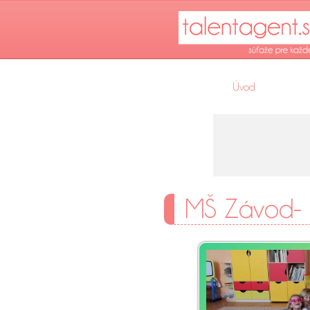
Úvod
MŠ Závod- 