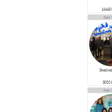
16660
Autor:
Slnečná
3055 
Autor: