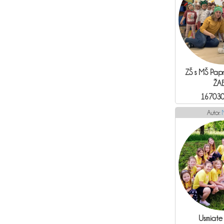
ZŠ s MŠ Pap
ŽA
167030
Autor:
Usmiate 