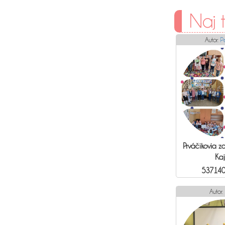
Naj 
Autor:
P
Prváčikovia z
Ka
537140
Autor: