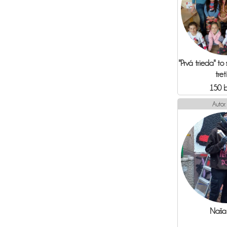
"Prvá trieda" to
tret
150 
Autor
Naša 