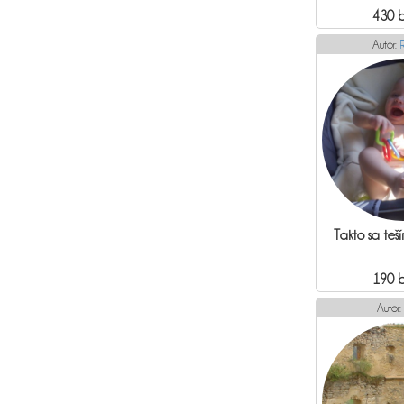
430 
Autor:
Takto sa teší
190 
Autor: