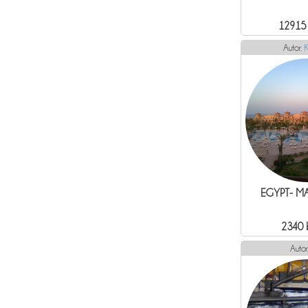
12915
Autor:
K
EGYPT- M
2340 
Autor