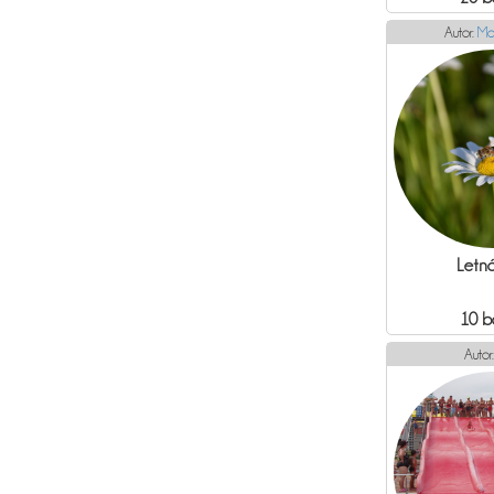
Autor:
Ma
Letná
10 b
Autor