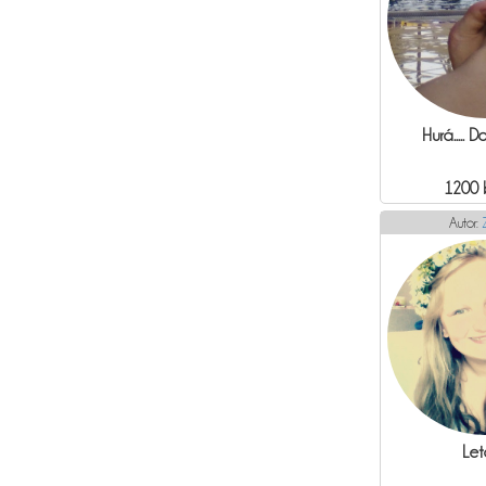
Hurá..... D
1200 
Autor:
Let