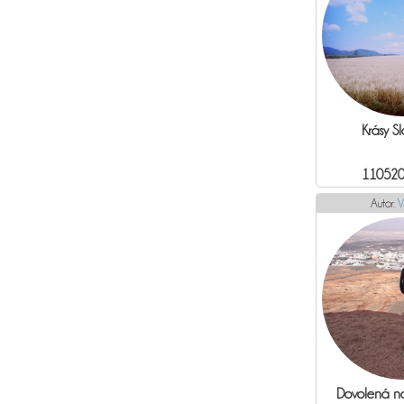
Krásy S
110520
Autor:
V
Dovolená n