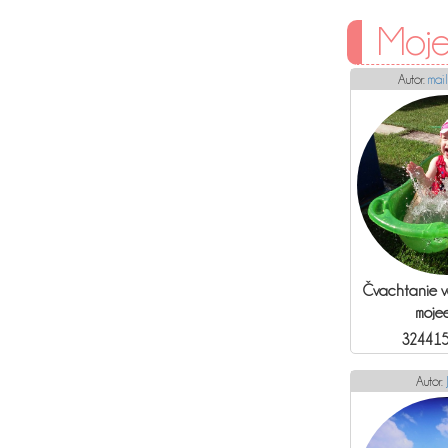
Moje
Autor:
mai
Čvachtanie vo
mojee
324415
Autor: