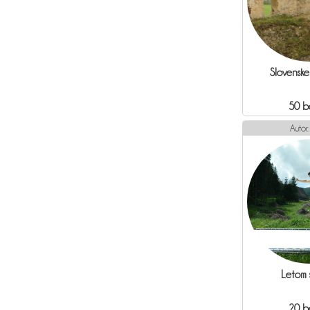
Slovenske
50 b
Autor
Letom 
20 b