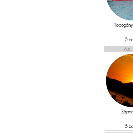
Tobogány 
5 b
Autor:
Západ
5 b