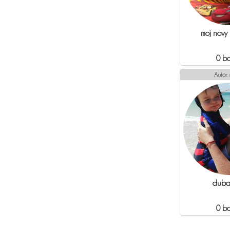
moj novy
0 b
Autor:
dubaa
0 b