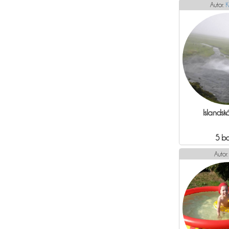
Autor:
K
Islandsk
5 b
Autor